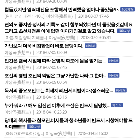
야상곡(夜想曲) | 2018-09-20 00:04
힘들겠지만 영락대전을 포함해서 번역했음 얼마나 좋았을까.
100자평
[완역 성리대전 1~10 ..]
야상곡(夜想曲) | 2018-08-07 17:45
연의도 좋지만 정사의 기록도 같이 첨부되었다면 더 좋았을것같네요
그리고 초선차전은 아예 없던 이야기인걸로 알고 있습니다.
100자평
[마흔 제갈량의 지혜를..]
야상곡(夜想曲) | 2018-07-29 05:31
가난보다 더욱 비참한것이 바로 문맹이다.
페이퍼
야상곡(夜想曲) | 2018-07-05 08:09
인간은 결국 시절에 따라 운명의 파도에 몸을 맡기는 ...
페이퍼
야상곡(夜想曲) | 2018-07-05 07:45
조선의 병법 조선의 약점은 그냥 가난한 나라 그 한마...
페이퍼
야상곡(夜想曲) | 2018-06-09 00:54
독서의 중요포인트는 치세지덕,난세지법이다.(성스러운 ...
페이퍼
야상곡(夜想曲) | 2018-04-19 13:16
누가 뭐라고 해도 임진년 이후에 조선은 반드시 필망했...
페이퍼
야상곡(夜想曲) | 2018-04-10 23:29
당대의 책사들과 참모진,비서들과 청소년들이 반드시 시청해야할 드
라마!!!!!!!!!!!!!
100자평
[KBS 대하드라마 : 정..]
야상곡(夜想曲) | 2018-04-03 16:02