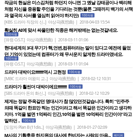
작금의 현실은 미스김처럼 하던지 아니면 그 옜날 강태공이나 백리해
처럼 자신을 중용할 주인을 기다리는 것뿐(물론 그때까지 백가의 서책
과 열국의 사서를 열심히 읽어야 하지만)
100자평
[KBS 드라마 직장의 신..]
야상곡(夜想曲) | 2018-04-03 15:54
확실히 AI에 맞서 싸울만한 직종은 해커밖에는 없는것같네요.
100자평
[유령 O.S.T.]
야상곡(夜想曲) | 2018-03-11 01:06
현대세계의 3대 무기가 핵,언변,컴퓨터라는 말이 있다고 예전에 들었
던 기억이 있었는데 컴퓨터가 왜 무서운지 알게한 드라마였네요.
100자평
[유령 O.S.T.]
야상곡(夜想曲) | 2018-03-11 01:04
드라마 대박이요!!!!!!!!!역시 고현정
100자평
[MBC 드라마 여왕의 교..]
야상곡(夜想曲) | 2018-02-12 10:31
드라마가 훨씬더 대박이에요!!!!!!!!!!
100자평
[SBS 드라마 돈의 화신..]
야상곡(夜想曲) | 2018-02-12 10:29
제게는 정말 주옥같던 명대사가 참 많았던것같습니다. 특히 “민주주
의때 똑같이 한표만 찍는 인간이라고 해서 똑같은 인간이라고 생각하
지마. 1억을 벌면 1억짜리 인간,10억을 벌면 10억짜리 인간이야”라고
말하던 ..
100자평
[도망자 Plan B (11dis..]
야상곡(夜想曲) | 2018-01-27 02:09
M사의 기황후중 하지원의 대사에 한비자는 사람의 마음...
페이퍼