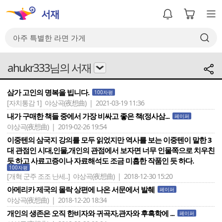
ahukr333님의 서재
삼가 고인의 명복을 빕니다.
100자평
[자치통감 1]
야상곡(夜想曲) | 2021-03-19 11:36
내가 구매한 책들 중에서 가장 비싸고 좋은 책(정사삼...
페이퍼
야상곡(夜想曲) | 2019-02-26 19:54
이중텐의 삼국지 강의를 모두 읽었지만 역사를 보는 이중텐이 말한 3
대 관점인 시대,인물,개인의 관점에서 보자면 너무 인물쪽으로 치우친
듯 하고 사료고증이나 자료해석도 조금 미흡한 작품인 듯 하다.
100자평
[개혁 군주 조조 난세..]
야상곡(夜想曲) | 2018-12-30 15:20
아메리카 제국의 몰락 상편에 나온 서문에서 발췌
페이퍼
야상곡(夜想曲) | 2018-12-20 18:34
개인의 생존은 오직 한비자와 귀곡자,관자와 후흑학에 ...
페이퍼