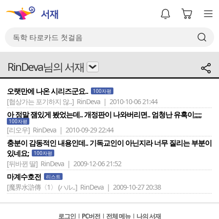
RinDeva님의 서재
오랫만에 나온 시리즈군요..
100자평
[협상가는 포기하지 않..]
RinDeva | 2010-10-06 21:44
아 정말 잼있게 봤었는데.. 개정판이 나와버리면.. 엄청난 유혹이;;;;;
100자평
[리오우]
RinDeva | 2010-09-29 22:44
충분이 감동적인 내용인데.. 기독교인이 아닌지라 너무 질리는 부분이
있네요;
100자평
[뒤바뀐 딸]
RinDeva | 2009-12-06 21:52
마계수호전
리스트
[魔界水滸傳〈1〉 (ハル..]
RinDeva | 2009-10-27 20:38
로그인
l
PC버전
l
전체 메뉴
l
나의 서재