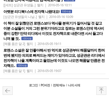
[[세트] 성균관 유생들..]
웰치 | 2016-05-16 10:11
아랫분 리디북1스에 전자책 나왔대요!
100자평
[성균관 유생들의 나날..]
웰치 | 2016-05-16 10:09
이 책이 잘 읽혔던건 로맨스보다 역사물 분위기가 짙어서일 것 같고
이분 소설들이 거의 그런 분위기더라고요 장르는 로맨스인데 역사비
중이 강한? 만약 리디에서 이것도 전자책으로 내준다면 사서 들고다
니며 볼 것..
100자평
[해를 품은 달 2]
웰치 | 2016-05-05 19:11
로맨스 소설은 잘 안좋아해서 반 억지로 성균관부터 해품달까지 한꺼
번에 봤지만 의외로 빠져드는 재미가 있더라고요, 성균관은 리디에서
전자책이 나올 계획이라고 들었는데 이것도 나오면 해품달 만큼은 전
자책으..
100자평
[해를 품은 달 1]
웰치 | 2016-05-05 19:07
로그인
l
PC버전
l
전체 메뉴
l
나의 서재