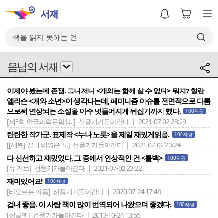
음님의 서재
이제야 봤는데 존잼. 그나저나 <개와는 함께 살 수 없다> 뭐지? 할란
앨리슨 <개와 소년>이 생각나는데, 페미니즘 이슈를 전면적으로 다룸
으로써 연상되는 소설을 아주 멋들어지게 뒤집기까지 했다.
100자평
[제3회 한국과학문학상..]
선풍기가돌아간다 | 2021-07-02 23:29
탄탄한 작가군. 표제작 <누나 노릇>을 제일 재밌게읽음.
100자평
[[세트] 끝내 비명은 +..]
선풍기가돌아간다 | 2021-07-02 23:24
다 신선하고 재밌었다. 그 중에서 인상적인 건 <롤백>
100자평
[뉴 러브]
선풍기가돌아간다 | 2021-07-02 23:22
재미있어요!
100자평
[타오르는 마음]
선풍기가돌아간다 | 2020-07-24 17:46
겁내 좋음. 이 사람 책이 많이 번역되어 나왔으며 좋겠다.
100자평
[싱글맨]
선풍기가돌아간다 | 2013-10-24 13:55