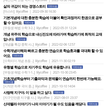
삶의 귀감이 되는 경영스토리
100자평
[마스터]
lilycoffee | 2022-09-30 16:30
기본개념에 대한 충분한 학습에 더불어 확인과정까지 한권으로 공부
할 수 있어요.
100자평
[우등생 해법 수학 3-2..]
lilycoffee | 2022-05-31 12:24
개념 위주의 학습으로 내신진도에 따라가며 학습하기에 최적의 교재
입니다.
100자평
[개념풀 특강 중학 사..]
lilycoffee | 2022-02-06 12:57
수학개념이해와 빠르고 충분한 연습으로 학습효과를 극대화 할 수 있
어요.
100자평
[수학리더 개념 초등 ..]
lilycoffee | 2021-11-30 02:19
유형별 학습으로 자기주도 학습에 유용합니다.
100자평
[우등생 해법 수학 1-1..]
lilycoffee | 2021-10-30 23:45
기초개념학습부터 기출파악과 문제풀이 연습까지 한번에 가능해요.
100자평
[시작은 하루 국어 중..]
lilycoffee | 2021-10-10 14:04
사랑해 지구야. 이 말을 하고 싶다.
100자평
[지구인만큼 지구를 사..]
lilycoffee | 2021-08-01 23:37
신데렐라 이야기가 나의 이야기가 될 수도 있음을 깨닫다.
100자평