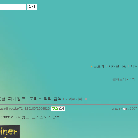
글보기
ｌ
서재브리핑
ｌ
서재
펼쳐보기
5개
온글] 파니핑크 - 도리스 되리 감독
ｌ
마이페이퍼
og.aladin.co.kr/724923105/1384823
grace
(
) l 2007
:
grace > 파니핑크 - 도리스 되리 감독