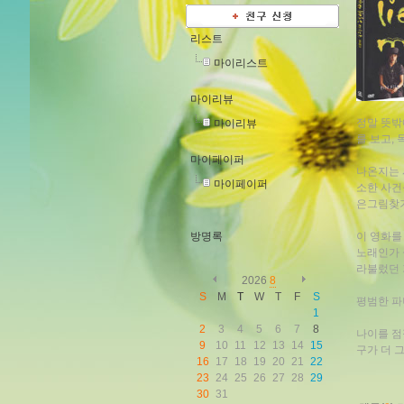
리스트
마이리스트
마이리뷰
정말 뜻밖
마이리뷰
를 보고,
마이페이퍼
나온지는 
마이페이퍼
소한 사건
은그림찾기
이 영화를 
방명록
노래인가 
라불렀던 
2026
8
S
M
T
W
T
F
S
평범한 파
1
2
3
4
5
6
7
8
나이를 점
9
10
11
12
13
14
15
구가 더 
16
17
18
19
20
21
22
23
24
25
26
27
28
29
30
31