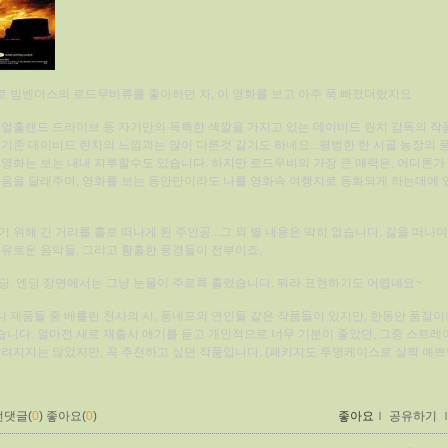
 빔벤더스의 로드무비류를 좋아하던 차, 이 영화를 보고 아주 푹 빠졌더랐지요
 멀홀랜드 드라이브 등 자기만의 독특한 색깔을 가지고 있는 데이비드 린치 감독의 작
 기존 데이비드 린치의 느낌과는 많이 다른것 같기도 하네요...평범한 한 시골 농장의 
 영화는 보는 내내 지루할수도 있습니다. 하지만 로드무비의 가장 큰 매력은, 어디론가
마음을 달래주며, 영화를 보는 동안만이라도 나를 영화속 여행지로 동화되게 하는데에 
기 위해 긴 거리를 홀로 떠나게 된 주인공...그 외 별 내용은 딱히 없습니다. 길을 떠나
여유로운 음악들, 그리고 황홀한 풍경들이 전부이죠,
딩. 엔딩 장면에서는 그냥 눈물이 주르륵 흘렀습니다. 뭐라 표현하기도 어렵네요~
 제품들 중 베를린 천사의 시, 퐁네프의 연인들 같은 작품들이 있지만, 한동안 품절이
니다. 얼마전 새로 재출시 얘기를 듣고 개인적으로 너무 기분이 좋았던, 그중 스트레
알려지지는 않았지만, 꼭 추천하고 싶던 작품입니다. (패키지도 투명케이스로 살짝 예쁘답
먼댓글(
0
)
좋아요(
0
)
좋아요
ｌ
공유하기