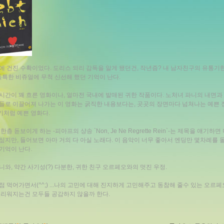
에 건진 수확이었다. 도리스 되리 감독을 알게 됐던건, 작년즘? 내 남자친구의 유통기
 독특한 비쥬얼에 무척 신선해 했던 기억이 난다.
시간이 꽤 흐른 영화이나, 얼마전 국내에 발매된 귀한 작품이다. 노처녀 파니의 내면과
들로 이끌어져 나가는 이 영화는 굵직한 내용보다는, 곳곳의 장면마다 넘쳐나는 예쁜 
처럼 예쁜 영화다.
한층 돋보이게 하는 -피아프의 샹송 `Non, Je Ne Regrette Rein`-는 제목을 얘기하
싶지만, 들어보면 아마 거의 다 아실 노래다. 이 음악이 너무 좋아서 엔딩만 몇차례를 
기억이 난다.
니와, 약간 사기성(?) 다분한, 귀한 친구 오르페오와의 멋진 우정.
점 먹어가면서(^^;) ...나의 고민에 대해 진지하게 고민해주고 동참해 줄수 있는 오르페
그리워지는건 모두들 공감하지 않을까 한다.