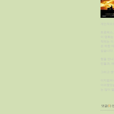
개인적으로
트윈픽스,
이 영화는
작되는 이
은 허한 
싶습니다.
형을 만나
민들과, 
그리고 엔
이지컴퍼니
아쉬웠었습
는 많이 
댓글(
0
)