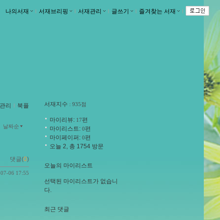
나의서재
ｌ
서재브리핑
ｌ
서재관리
ｌ
글쓰기
ｌ
즐겨찾는 서재
ｌ
서재지수
: 935점
관리
ｌ
북플
마이리뷰:
편
17
날짜순
마이리스트:
편
0
마이페이퍼:
편
0
오늘 2, 총 1754 방문
댓글(
0
)
오늘의 마이리스트
-07-06 17:55
선택된 마이리스트가 없습니
다.
최근 댓글