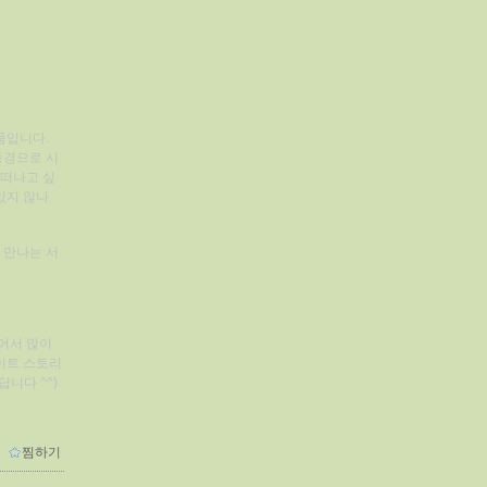
품입니다.
풍경으로 시
 떠나고 싶
있지 않나
며 만나는 서
어서 많이
이트 스토리
니다 ^^)
ｌ
찜하기