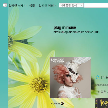
알라딘 서재
ｌ
북플
ｌ
알라딘 메인
ｌ
서재통합 검색
plug in muse
https://blog.aladin.co.kr/724923105
[퍼
https://bl
전출처 
-
grace