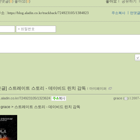
먼댓글(
0
)
좋아요(
0
)
좋아요
ｌ
공유하기
소 :
ㅣ
https://blog.aladin.co.kr/trackback/724923105/1384823
주소복사
먼댓
온글] 스트레이트 스토리 - 데이비드 린치 감독
ｌ
마이페이퍼
og.aladin.co.kr/724923105/1323624
grace
(
) l 2007
:
grace > 스트레이트 스토리 - 데이비드 린치 감독