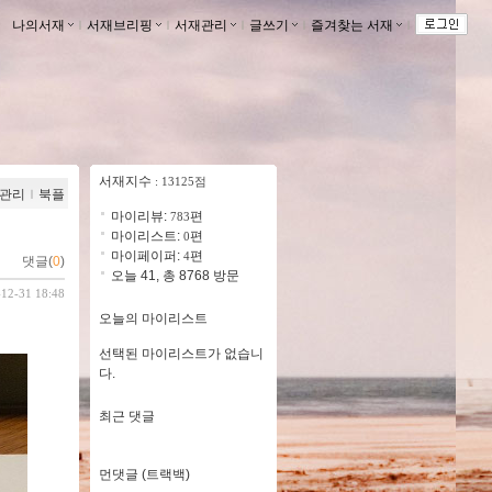
나의서재
ｌ
서재브리핑
ｌ
서재관리
ｌ
글쓰기
ｌ
즐겨찾는 서재
ｌ
서재지수
: 13125점
관리
ｌ
북플
마이리뷰:
편
783
마이리스트:
편
0
마이페이퍼:
편
4
댓글(
0
)
오늘 41, 총 8768 방문
-12-31 18:48
오늘의 마이리스트
선택된 마이리스트가 없습니
다.
최근 댓글
먼댓글 (트랙백)