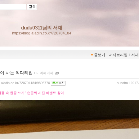
dudu0311님의 서재
https://blog.aladin.co.kr/720704184
글보기
ｌ
서재브리핑
ｌ
서재
이 사는 꺽다리집
ｌ
마이페이퍼
og.aladin.co.kr/720704184/9806770
buncho
l 2017
작품 속 한줄 쓰기!' 손글씨 사진 이벤트 참여