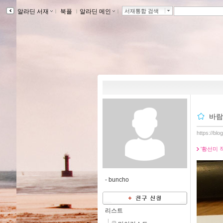
알라딘 서재
ｌ
북플
ｌ
알라딘 메인
ｌ
서재통합 검색
바람
https://bl
'황선미 
-
buncho
리스트