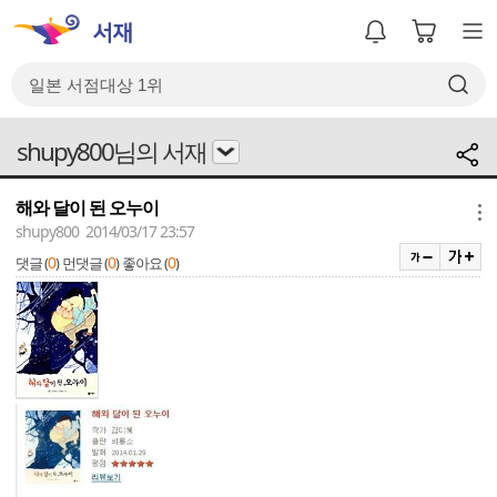
shupy800님의 서재
해와 달이 된 오누이
메뉴
shupy800 2014/03/17 23:57
0
0
0
댓글 (
)
먼댓글 (
)
좋아요 (
)