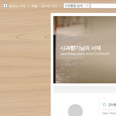
알라딘 서재
ｌ
북플
ｌ
알라딘 메인
ｌ
서재통합 검색
사과향기님의 서재
https://blog.aladin.co.kr/715434145
[이
https://bl