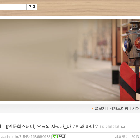
글보기
ｌ
서재브리핑
ｌ
서재
벤트][인문학스터디] 오늘의 사상가_바우만과 바디우
ｌ
마이페이퍼
og.aladin.co.kr/715434145/6690138
사과향기
l 2013