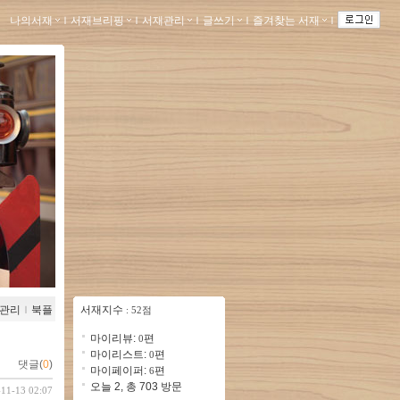
나의서재
ｌ
서재브리핑
ｌ
서재관리
ｌ
글쓰기
ｌ
즐겨찾는 서재
ｌ
관리
ｌ
북플
서재지수
: 52점
마이리뷰:
편
0
마이리스트:
편
0
댓글(
0
)
마이페이퍼:
편
6
오늘 2, 총 703 방문
-11-13 02:07