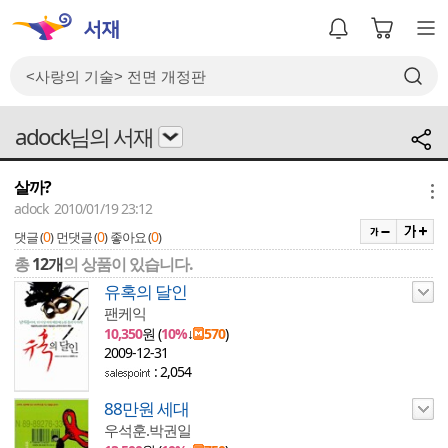
adock님의 서재
살까?
메뉴
adock 2010/01/19 23:12
0
0
0
댓글 (
)
먼댓글 (
)
좋아요 (
)
총
12개
의 상품이 있습니다.
유혹의 달인
팬케익
10,350
원 (
10%
↓
570
)
2009-12-31
: 2,054
88만원 세대
우석훈.박권일