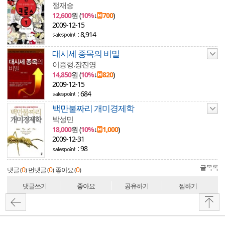
정재승
12,600
원 (
10%
↓
700
)
2009-12-15
: 8,914
대시세 종목의 비밀
이종형.장진영
14,850
원 (
10%
↓
820
)
2009-12-15
: 684
백만불짜리 개미경제학
박성민
18,000
원 (
10%
↓
1,000
)
2009-12-31
: 98
글목록
0
0
0
댓글 (
)
먼댓글 (
)
좋아요 (
)
댓글쓰기
좋아요
공유하기
찜하기