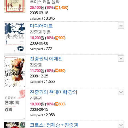
루이스 캐럴 원작
26,100
원 (
10%
↓
1,450
)
2005-03-18
: 3,345
미디어아트
진중권 엮음
16,200
원 (
10%
↓
900
)
2009-06-08
: 772
진중권의 이매진
진중권
11,700
원 (
10%
↓
650
)
2008-12-25
: 1,655
진중권의 현대미학 강의
진중권
10,800
원 (
10%
↓
600
)
2003-09-15
: 2,958
크로스 : 정재승 + 진중권