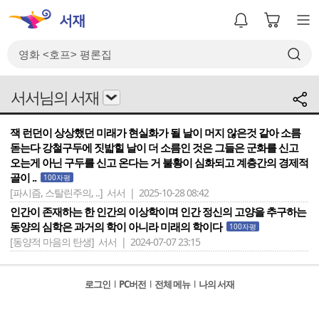
서서님의 서재
잭 런던이 상상했던 미래가 현실화가 될 날이 머지 않은것 같아 소름
돋는다 강철구두에 짓밟힐 날이 더 소름인 것은 그들은 군화를 신고
오는게 아닌 구두를 신고 온다는 거 불황이 심화되고 계층간의 경제적
골이 ..
100자평
[파시즘, 스탈린주의, ..]
서서 | 2025-10-28 08:42
인간이 존재하는 한 인간의 이상학이며 인간 정신의 고양을 추구하는
동양의 심학은 과거의 학이 아니라 미래의 학이다
100자평
[동양적 마음의 탄생]
서서 | 2024-07-07 23:15
로그인
l
PC버전
l
전체 메뉴
l
나의 서재