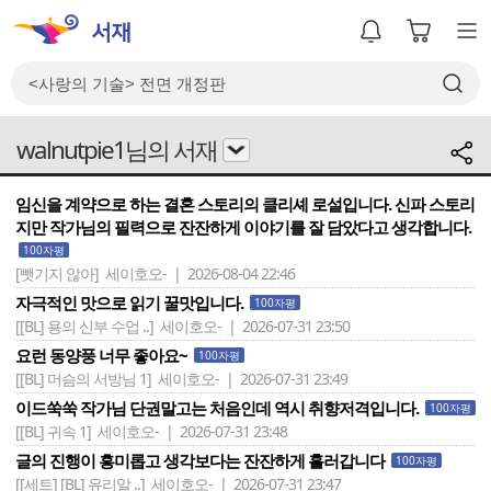
walnutpie1님의 서재
임신을 계약으로 하는 결혼 스토리의 클리셰 로설입니다. 신파 스토리
지만 작가님의 필력으로 잔잔하게 이야기를 잘 담았다고 생각합니다.
100자평
[뺏기지 않아]
세이호오- | 2026-08-04 22:46
자극적인 맛으로 읽기 꿀맛입니다.
100자평
[[BL] 용의 신부 수업 ..]
세이호오- | 2026-07-31 23:50
요런 동양풍 너무 좋아요~
100자평
[[BL] 머슴의 서방님 1]
세이호오- | 2026-07-31 23:49
이드쑥쑥 작가님 단권말고는 처음인데 역시 취향저격입니다.
100자평
[[BL] 귀속 1]
세이호오- | 2026-07-31 23:48
글의 진행이 흥미롭고 생각보다는 잔잔하게 흘러갑니다
100자평
[[세트] [BL] 유리알 ..]
세이호오- | 2026-07-31 23:47