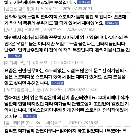
히고 기본 재미는 보장되는 로설입니다.
100자평
[남편은 필요 없어 1]
세이호오- | 2026-07-29 20:21
신화와 동화 느낌의 판타지적 스토리가 듬뿍 담긴 BL입니다. 뻔뻔데
기 작가님 특유의 분위기도 잘 담겨 있어서 재미있어요.
100자평
[[세트] [BL] 오메가를..]
세이호오- | 2026-07-27 18:21
하얀백지 작가님의 책을 꾸준히 재미있게 읽고 있습니다. <폐가의 주
인>은 오컬트물은 아니지만 오컬트 느낌 물씬나는 판타지물입니다.
남주가 인외남주인데 이 점이 이 책의 특징입니다. 판타지물치고는 긴
..
100자평
[폐가의 주인 1]
세이호오- | 2026-07-27 18:06
요즘은 씬만 난무하는 스토리없는 로설도 많은데 문수진 작가님의 로
설은 스토리다운 스토리가 있어서 읽는 재미가 있어요. 신파 로설을
읽고 싶다면 추천입니다.
100자평
[[세트] 경멸하는 너를..]
세이호오- | 2026-07-27 17:56
한2~3년 전에 읽은 책같은데 외전이 출간되었네요. 그때 리베냐 작가
님한테 한참 빠져있던 때라 작가님의 단권로설이 고민없이 읽었던 기
억이 납니다. 피폐스럽지만 유쾌하게 진항된 스토리가 인상적이었어
요. 다만 ..
100자평
[딜 브레이커(Deal Bre..]
세이호오- | 2026-07-23 16:32
김적도 작가님의 단편이구나~ 읽어야지 하고 읽었더니 1부였어~ ㅋ