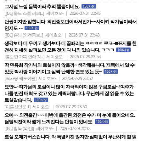
그시절 느낌 듬뿍이라 추억 뿜뿜이네요.
100자평
[[BL] 올드 스쿨 러브(..]
세이호오- | 2026-07-31 23:45
단권이지만 알찹니다. 외전증보판이라서인가~~사이키 작가님이라서
인지도~~
100자평
[[BL] 손님 (외전증보..]
세이호오- | 2026-07-31 23:43
생각보다 더 우끼고 생가보다 더 골때리는 ㅋㅋㅋㅋ 로코~!!!표지를 천
천히 자세히 살펴보면 모든 것이 다 나와 있습니다. ㅋㅋㅋ
100자평
[불순한 가짜 연애 계..]
세이호오- | 2026-07-29 23:54
딱 민유희 작가님의 로설이지 않을까~ 생각해봅니다. 제목에서 알 수
있듯 짝사랑 이야기이고 살짝 난해한 면도 있는 듯~
100자평
[짝사랑 궤도이탈]
세이호오- | 2026-07-29 23:52
요안나 작가님의 로설이니 많이 자극적이지 않은 구금로설~!!여주가
나름 반전 매력도 갖고 있는 캐릭터랍니다. 무난하게 잘 읽을 수 있는
로설같습니다.
100자평
[이혼선언문 1]
세이호오- | 2026-07-29 23:50
오예~~ 외전출간~~~이번에 출간된 외전은 수가 더 눈에 들어오네요.
달달외전이라 짧게 느껴진다는 단점이 있네요.
100자평
[[BL] 뱀독 (외전)]
세이호오- | 2026-07-29 20:32
로설 오메가버스랍니다. 막 특별하진 않지만 실패없이 무난하게 잘 읽