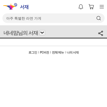
네네맘님의 서재
로그인
l
PC버전
l
전체 메뉴
l
나의 서재