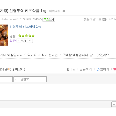
00자평] 신영무역 키즈약밤 1kg
ｌ
마이리뷰
og.aladin.co.kr/707674128/5704975
붉은해골13호
(
) l 2012
신영무역 키즈약밤 1kg
평점 :
절판
 기대 이상입니다. 맛있어요. 기회가 된다면 또 구매할 예정입니다. 달고 맛있네요.
먼댓글(
0
)
좋아요(
1
)
좋아요
ｌ
공유하기
ｌ
찜하기
ｌ