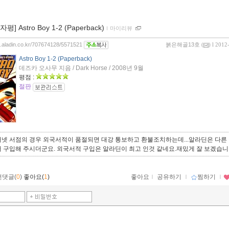
0자평] Astro Boy 1-2 (Paperback)
ｌ
마이리뷰
og.aladin.co.kr/707674128/5571521
붉은해골13호
(
) l 2012
Astro Boy 1-2 (Paperback)
데즈카 오사무 지음 / Dark Horse / 2008년 9월
평점 :
절판
터넷 서점의 경우 외국서적이 품절되면 대강 통보하고 환불조치하는데...알라딘은 다른
서 구입해 주시더군요. 외국서적 구입은 알라딘이 최고 인것 같네요.재밌게 잘 보겠습니
먼댓글(
0
)
좋아요(
1
)
좋아요
ｌ
공유하기
ｌ
찜하기
ｌ