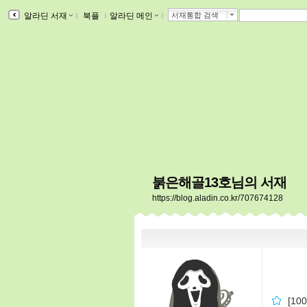
알라딘 서재
ｌ
북플
ｌ
알라딘 메인
ｌ
서재통합 검색
붉은해골13호님의 서재
https://blog.aladin.co.kr/707674128
[1