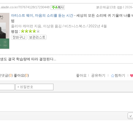
og.aladin.co.kr/707674128/17230448
붉은해골13호
(
) l 2026
아티스트 웨이, 마음의 소리를 듣는 시간
- 세상의 모든 소리에 귀 기울여 나를
법
줄리아 캐머런 지음, 이상원 옮김 / 비즈니스북스 / 2022년 4월
평점 :
 인생도 결국 학습량에 따라 결정된다...
먼댓글(
0
)
좋아요(
0
)
좋아요
ｌ
공유하기
ｌ
찜하기
ｌ