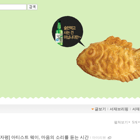
글보기
ｌ
서재브리핑
ｌ
서재
펼쳐보기
5개
00자평] 아티스트 웨이, 마음의 소리를 듣는 시간
ｌ
마이리뷰