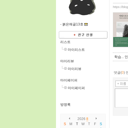
https://bl
-
붉은해골13호
리스트
마이리스트
학습...
마이리뷰
마이리뷰
댓글(
0
)
마이페이퍼
마이페이퍼
방명록
2026
8
S
M
T
W
T
F
S