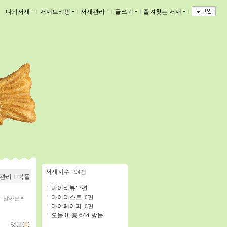
나의서재
ｌ
서재브리핑
ｌ
서재관리
ｌ
글쓰기
ｌ
즐겨찾는 서재
ｌ
서재지수
: 94점
관리
ｌ
북플
마이리뷰:
편
3
마이리스트:
편
0
날짜순
마이페이퍼:
편
0
오늘 0, 총 644 방문
댓글(
0
)