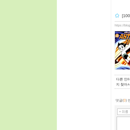
[10
https://bl
다른 인
지 찾아
댓글(
0
)