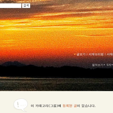
글보기
ｌ
서재브리핑
ｌ
서재
펼쳐보기
5개