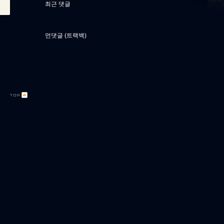
최근 댓글
먼댓글 (트랙백)