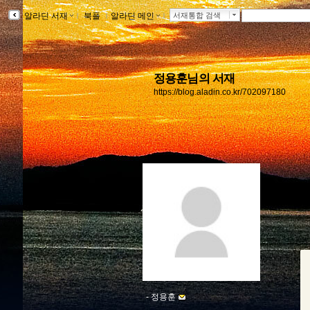
알라딘 서재
ｌ
북플
ｌ
알라딘 메인
ｌ
서재통합 검색
정용훈님의 서재
https://blog.aladin.co.kr/702097180
-
정용훈