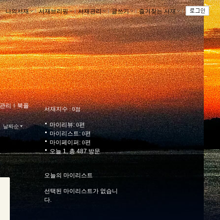
나의서재
ｌ
서재브리핑
ｌ
서재관리
ｌ
글쓰기
ｌ
즐겨찾는 서재
ｌ
관리
ｌ
북플
서재지수
: 0점
마이리뷰:
편
0
날짜순
마이리스트:
편
0
마이페이퍼:
편
0
오늘 1, 총 487 방문
오늘의 마이리스트
선택된 마이리스트가 없습니
다.