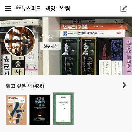
자강
읽고 싶은 책 (486)