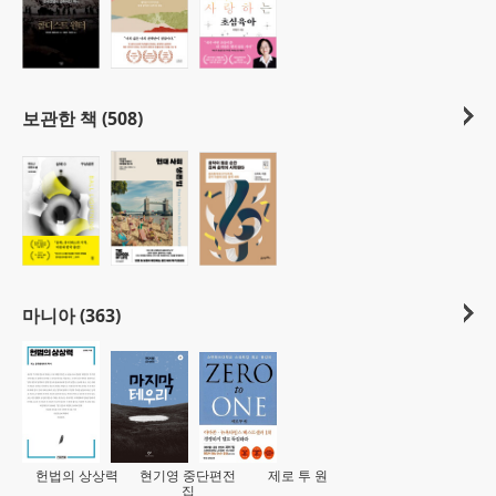
보관한 책 (508)
마니아 (363)
헌법의 상상력
현기영 중단편전
제로 투 원
집