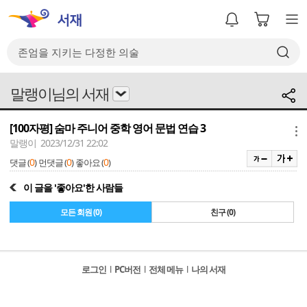
말랭이님의 서재
[100자평] 숨마 주니어 중학 영어 문법 연습 3
메뉴
말랭이 2023/12/31 22:02
0
0
0
댓글 (
)
먼댓글 (
)
좋아요 (
)
이 글을 '좋아요'한 사람들
모든 회원 (0)
친구 (0)
로그인
l
PC버전
l
전체 메뉴
l
나의 서재