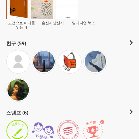
고전으로 미래를
홍신사상신서
밀레니엄 북스
읽는다
친구 (59)
스탬프 (6)