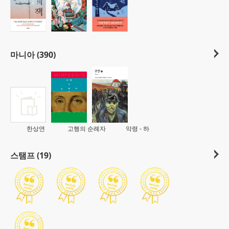
마니아 (390)
한상연
고행의 순례자
악령 - 하
스탬프 (19)