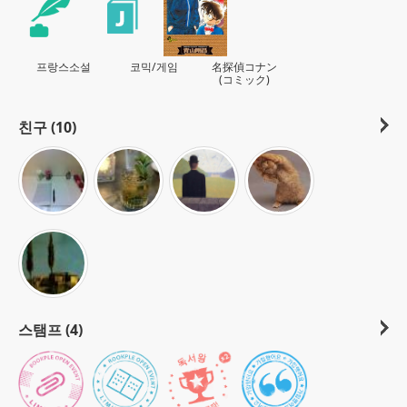
프랑스소설
코믹/게임
名探偵コナン
(コミック)
친구 (10)
스탬프 (4)