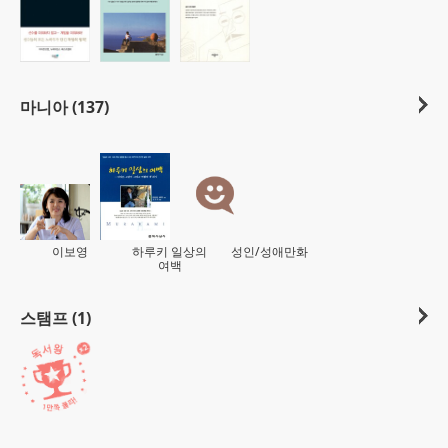
마니아 (137)
이보영
하루키 일상의
성인/성애만화
여백
스탬프 (1)