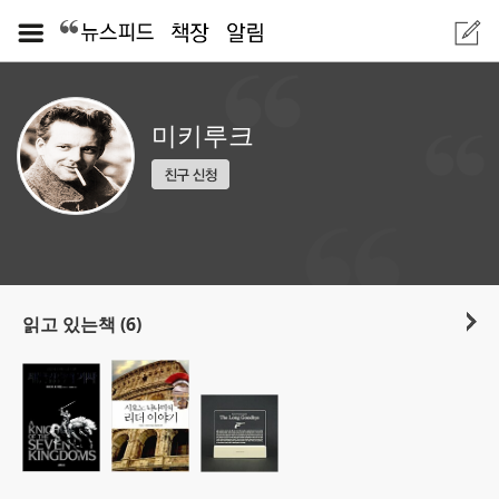
미키루크
읽고 있는책 (6)