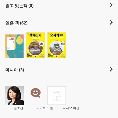
읽고 있는책 (0)
읽은 책 (62)
마니아 (3)
전효진
라이트 노벨
니시오 이신