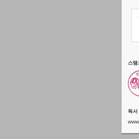
스탬프
독서
www