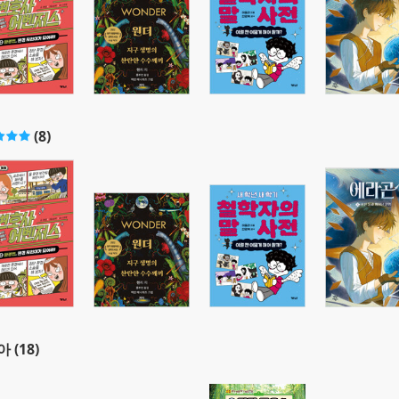
(8)
 (18)