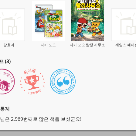
강효미
타키 포오
타키 포오 탐정 사무소
제임스 패터
 (3)
 통계
님은 2,969번째로 많은 책을 보셨군요!