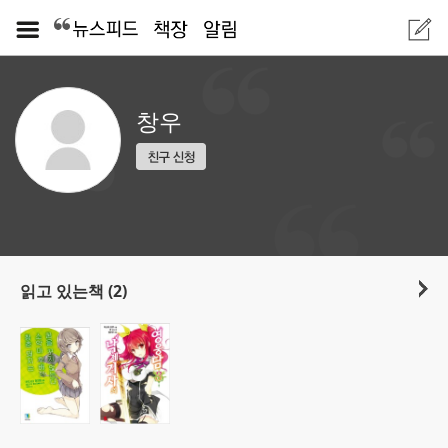
창우
읽고 있는책 (2)