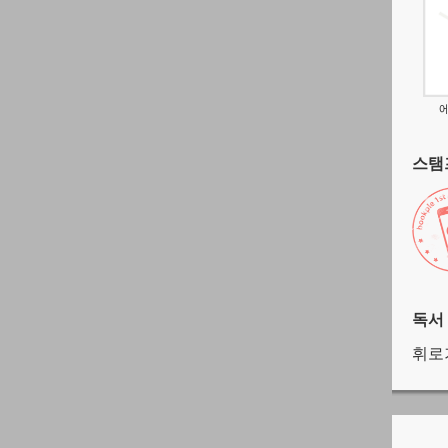
스탬프
독서
휘로