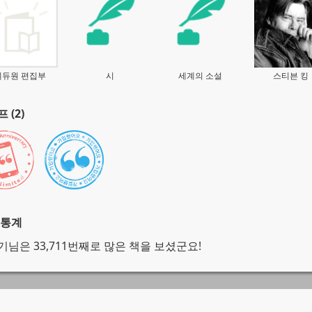
에듀원 편집부
시
세계의 소설
스티븐 킹
 (2)
 통계
기님은 33,711번째로 많은 책을 보셨군요!