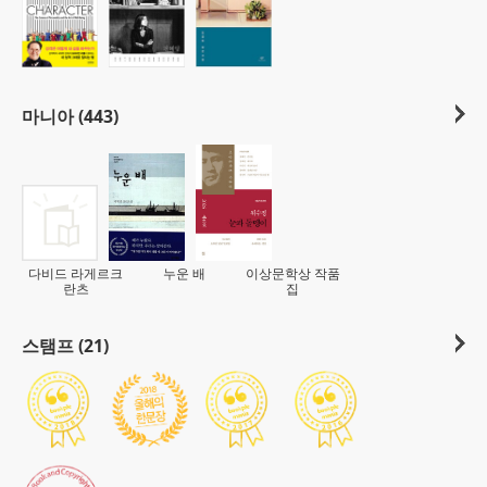
마니아 (443)
다비드 라게르크
누운 배
이상문학상 작품
란츠
집
스탬프 (21)