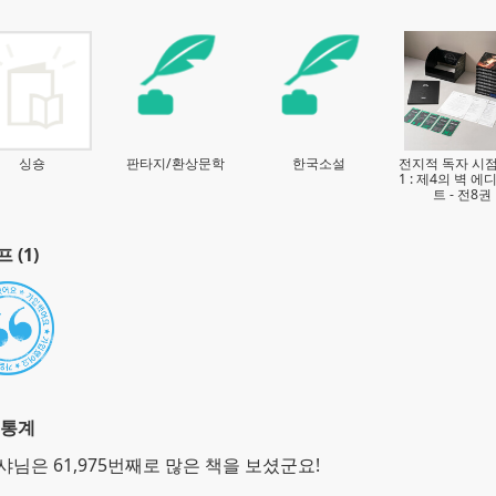
싱숑
판타지/환상문학
한국소설
전지적 독자 시점 
1 : 제4의 벽 에
트 - 전8권
 (1)
 통계
샤님은 61,975번째로 많은 책을 보셨군요!