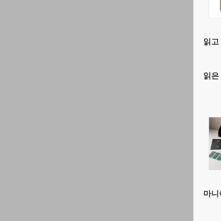
읽고 
읽은 
마니아