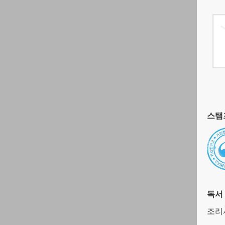
스탬프
독서
조리