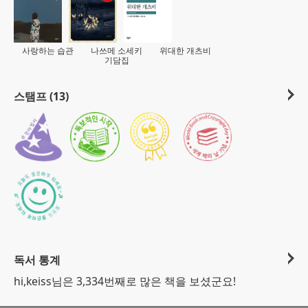
사랑하는 습관
나쓰메 소세키
위대한 개츠비
기담집
스탬프 (13)
독서 통계
hi,keiss님은 3,334번째로 많은 책을 보셨군요!