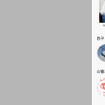
친구 
스탬프