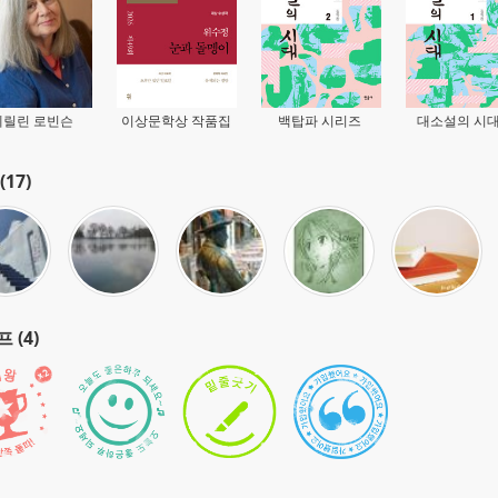
메릴린 로빈슨
이상문학상 작품집
백탑파 시리즈
대소설의 시대
(17)
 (4)