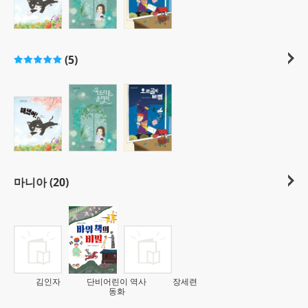
(5)
마니아 (20)
김인자
단비어린이 역사
장세련
동화