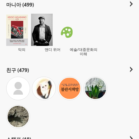
마니아 (499)
악의
앤디 위어
예술/대중문화의
이해
친구 (479)