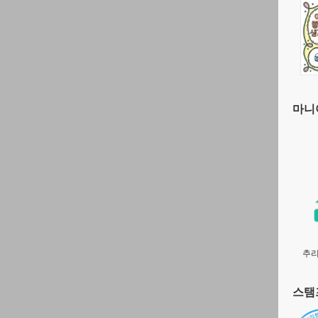
마니아
추
스탬프