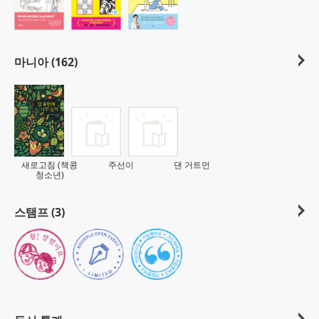
마니아 (162)
새로고침 (책콩
주선이
댄 거트먼
청소년)
스탬프 (3)