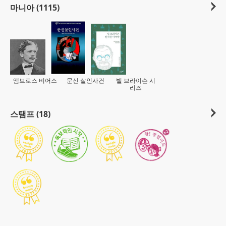
마니아 (1115)
앰브로스 비어스
문신 살인사건
빌 브라이슨 시
리즈
스탬프 (18)