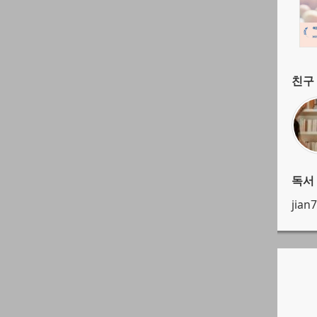
친구 
독서
jia