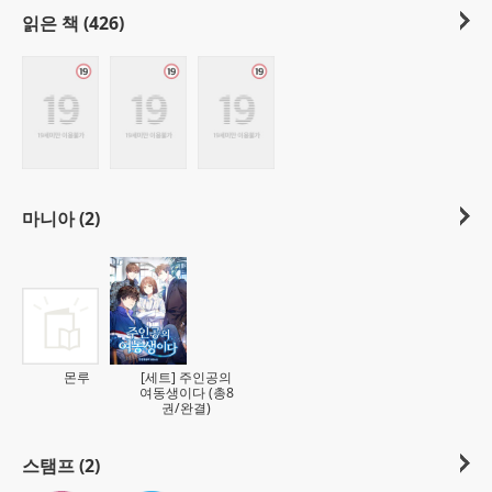
읽은 책 (426)
마니아 (2)
몬루
[세트] 주인공의
여동생이다 (총8
권/완결)
스탬프 (2)