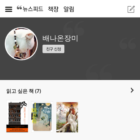
배나온장미
읽고 싶은 책 (7)