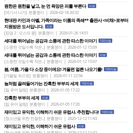
원한은 원한을 낳고, 눈 먼 욕망은 피를 부른다
리뷰
[여기서 나가]
분홍쟁이 | 2026-02-18 20:32
현대판 카인과 아벨, 가족이라는 이름의 족쇄** 출판사 <비채>로부터
지원받은 도서입니다.
리뷰
[킹덤 2 : 오스의 왕]
분홍쟁이 | 2026-01-26 14:51
세대를 뛰어넘는 공감과 소통에 관한 따스한 이야기
100자평
[소중한 것일수록 작은..]
분홍쟁이 | 2026-01-12 15:09
세대를 뛰어넘는 공감과 소통에 관한 따스한 이야기
리뷰
[소중한 것일수록 작은..]
분홍쟁이 | 2026-01-12 15:07
봄, 여름, 가을 다 소장 중이에요! 겨울편 얼른 나오기를!
100자평
[가을빛 속으로]
분홍쟁이 | 2026-01-11 22:56
늪처럼 끌려들어가는 잔혹한 부부의 세계
100자평
[킬 유어 달링]
분홍쟁이 | 2026-01-05 17:22
잔혹한 부부의 세계
리뷰
[킬 유어 달링]
분홍쟁이 | 2026-01-05 17:20
재미있고 유익한, 이해하기 쉬운 유럽사. 추천합니다!
100자평
[청소년을 위한 친절한..]
분홍쟁이 | 2025-12-12 11:43
재미있고 유익한, 이해하기 쉬운 유럽사
리뷰
[청소년을 위한 친절한..]
분홍쟁이 | 2025-12-12 11:42