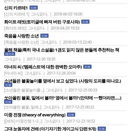
신의 카르테1
리뷰
[신의 카르테 1]
그녀,읽다. | 2018-06-03 16:00
화이트 래빗(토끼굴에 빠져 버린 구로사와)
리뷰
[화이트 래빗]
그녀,읽다. | 2018-04-29 19:33
죽음을 사랑한 소년
리뷰
[죽음을 사랑한 소년]
그녀,읽다. | 2018-03-13 22:40
올해 책을(특히 국내 소설을) 1권도 읽지 않은 분들께 추천하는 책
페이퍼
그녀,읽다. | 2017-12-30 18:35
마녀의 씨 (‘템페스트‘에 대한 완벽한 오마주)
리뷰
[마녀의 씨]
그녀,읽다. | 2017-12-28 20:04
소년들은 불꽃놀이를 옆에서 보고 싶었다. (사랑의 도피를 떠나요.)
리뷰
[소년들은 불꽃놀이를 ..]
그녀,읽다. | 2017-12-25 00:33
쏘아올린 불꽃, 밑에서 볼까? 옆에서 볼까? (만약에 ~~했더라면......)
리뷰
[쏘아올린 불꽃, 밑에..]
그녀,읽다. | 2017-12-25 00:22
미중 전쟁 (theory of everything)
리뷰
[[세트] 미중전쟁 1~2 ..]
그녀,읽다. | 2017-12-23 16:52
그대 눈동자에 건배 (아기자기한 게이고식 단편 9개)
리뷰