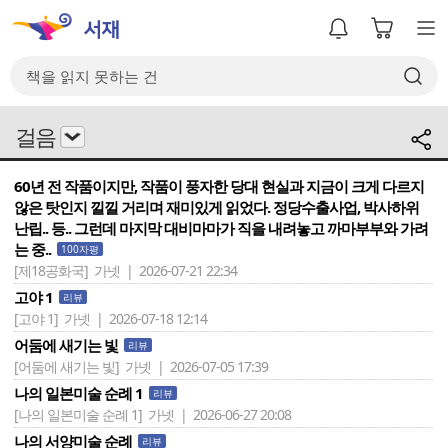
걸음
60년 전 작품이지만, 작품이 풍자한 당대 현실과 지금이 크게 다르지
않은 탓인지 낄낄 거리며 재미있게 읽었다. 정당수출사업, 박사하위
난립.. 등.. 그런데 마지막 대비마마가 직을 내려놓고 까마부부와 가려
는 중..
100자평
[제18공화국]
가넷 | 2026-07-21 22:34
고야 1
리뷰
[고야 1]
가넷 | 2026-07-18 12:14
어둠에 새기는 빛
리뷰
[어둠에 새기는 빛]
가넷 | 2026-07-05 17:39
나의 일본미술 순례 1
리뷰
[나의 일본미술 순례 1]
가넷 | 2026-06-27 20:08
나의 서양미술 순례
리뷰