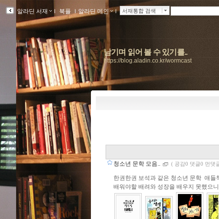
알라딘 서재
ｌ
북플
ｌ
알라딘 메인
ｌ
서재통합 검색
남기며 읽어 볼 수 있기를..
https://blog.aladin.co.kr/wormcast
청소년 문학 모음..
(
공감0 댓글0 먼댓글
한권한권 보석과 같은 청소년 문학 애들책
배워야할 배려와 성장을 배우지 못했으