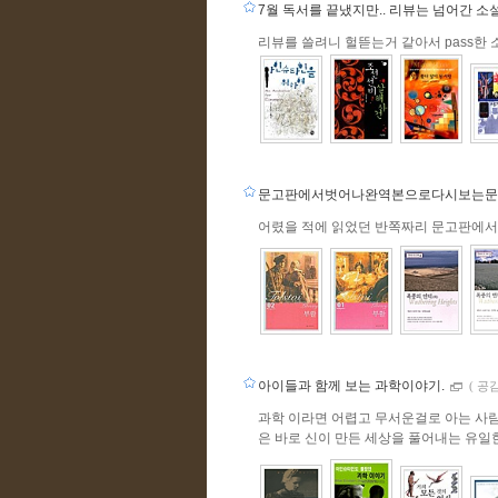
7월 독서를 끝냈지만.. 리뷰는 넘어간 소설
리뷰를 쓸려니 헐뜯는거 같아서 pass한 소
문고판에서벗어나완역본으로다시보는
어렸을 적에 읽었던 반쪽짜리 문고판에서
아이들과 함께 보는 과학이야기.
(
공감
과학 이라면 어렵고 무서운걸로 아는 사람이
은 바로 신이 만든 세상을 풀어내는 유일한