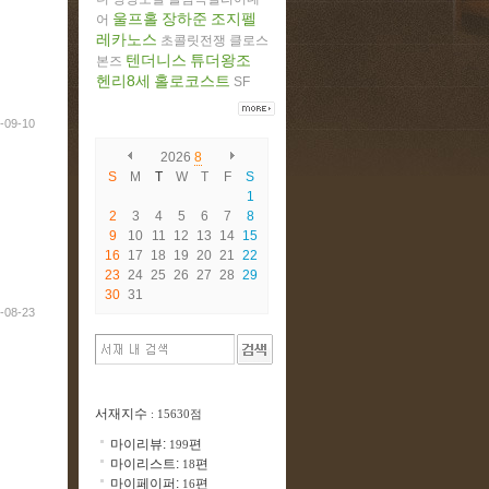
울프홀
장하준
조지펠
어
레카노스
초콜릿전쟁
클로스
텐더니스
튜더왕조
본즈
헨리8세
홀로코스트
SF
-09-10
2026
8
S
M
T
W
T
F
S
1
2
3
4
5
6
7
8
9
10
11
12
13
14
15
16
17
18
19
20
21
22
23
24
25
26
27
28
29
30
31
-08-23
서재지수
: 15630점
마이리뷰:
편
199
마이리스트:
편
18
마이페이퍼:
편
16