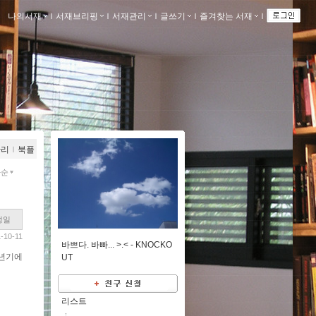
나의서재
ｌ
서재브리핑
ｌ
서재관리
ｌ
글쓰기
ｌ
즐겨찾는 서재
ｌ
관리
ｌ
북플
짜순
성일
-10-11
바쁘다. 바빠... >.< -
KNOCKO
소년기에
UT
리스트