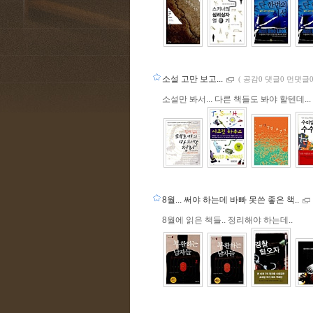
소설 고만 보고...
(
공감0 댓글0 먼댓글0
소설만 봐서... 다른 책들도 봐야 할텐데..
8월... 써야 하는데 바빠 못쓴 좋은 책..
8월에 읽은 책들.. 정리해야 하는데..