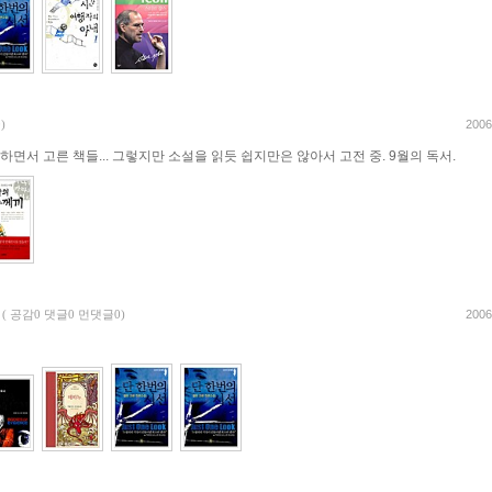
2006
)
. 하면서 고른 책들... 그렇지만 소설을 읽듯 쉽지만은 않아서 고전 중. 9월의 독서.
2006
(
공감0 댓글0 먼댓글0)