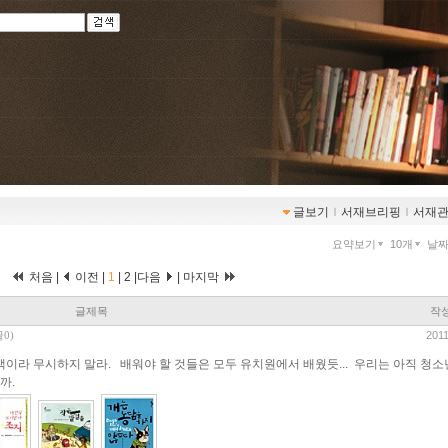
글보기
ｌ
서재브리핑
ｌ
서재
요약보기
10개
날
처음 |
이전 |
1
|
2
|
다음
|
마지막
글제목
작
2011
0)
이라 무시하지 말라. 배워야 할 것들은 모두 유치원에서 배웠듯... 우리는 아직 청
니까.