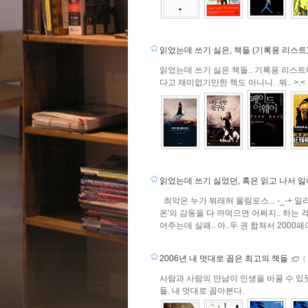
읽었는데 쓰기 싫은, 책들 (기록용 리스트
읽었는데 쓰기 싫은 책들.. 기록용 리스트다
다고 재미없기만한 책도 아니니. .뭐.. >.<
읽었는데 쓰기 싫었던, 혹은 읽고 나서 잃
최악은 누가 뭐래허 올림포스... -_-+ 
온'의 감동을 다 까먹으면 어쩌지.. 하
어주는데 실패.. 아..두 권 합쳐서 2000페
2006년 내 멋대로 꼽은 최고의 책들
(
사람과 사람의 만남이 인생을 바꿀 수 있듯
들. 내 멋대로 꼽아본다.