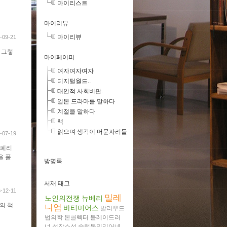
마이리스트
마이리뷰
마이리뷰
-09-21
 그렇
마이페이퍼
여자여자여자
디지털월드..
대안적 사회비판.
일본 드라마를 말하다
계절을 말하다
책
읽으며 생각이 머문자리들
-07-19
히페리
을 풀
방명록
서재 태그
-12-11
밀레
노인의전쟁
뉴베리
의 책
니엄
바티미어스
발리우드
법의학
본콜렉터
블레이드러
너
성장소설
슬럼독밀리어네