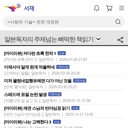
얄븐독자의 주제넘는 삐딱한 책읽기
[마이리뷰] 커다란 초록 천막 1
리뷰
[커다란 초록 천막 1]
얄븐독자 | 2026-07-26 21:43
이제서야 알게 된게 억울하네
100자평
[오역하는 말들]
얄븐독자 | 2026-03-30 20:28
미처 몰랐네집행유예면 다가 아닌 것을
100자평
[번역: 황석희]
얄븐독자 | 2026-03-30 20:25
스레드에 표절 논란 발생
100자평
[외롭다면 잘 살고 있..]
얄븐독자 | 2026-01-31 21:58
[마이리뷰] 재연 스님의 반야심경 읽기
리뷰
[재연 스님의 반야심경..]
얄븐독자 | 2025-12-21 12:45
[마이리뷰] 나는 고백한다 3
리뷰
[나는 고백한다 3]
얄븐독자 | 2025-12-15 19:06