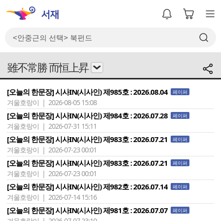
雖不常勝 而恒上昇
[오늘의 한문장] 시사IN(시사인) 제985호 : 2026.08.04
페이퍼
겨울호랑이 | 2026-08-05 15:08
[오늘의 한문장] 시사IN(시사인) 제984호 : 2026.07.28
페이퍼
겨울호랑이 | 2026-07-31 15:11
[오늘의 한문장] 시사IN(시사인) 제983호 : 2026.07.21
페이퍼
겨울호랑이 | 2026-07-23 00:01
[오늘의 한문장] 시사IN(시사인) 제983호 : 2026.07.21
페이퍼
겨울호랑이 | 2026-07-23 00:01
[오늘의 한문장] 시사IN(시사인) 제982호 : 2026.07.14
페이퍼
겨울호랑이 | 2026-07-14 15:16
[오늘의 한문장] 시사IN(시사인) 제981호 : 2026.07.07
페이퍼
겨울호랑이 | 2026-07-07 23:10