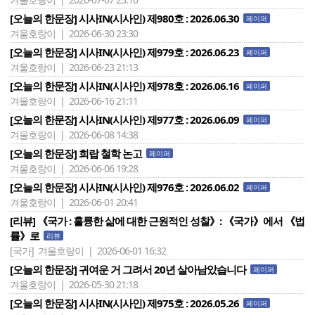
[오늘의 한문장] 시사IN(시사인) 제980호 : 2026.06.30
페이퍼
겨울호랑이 | 2026-06-30 23:30
[오늘의 한문장] 시사IN(시사인) 제979호 : 2026.06.23
페이퍼
겨울호랑이 | 2026-06-23 21:13
[오늘의 한문장] 시사IN(시사인) 제978호 : 2026.06.16
페이퍼
겨울호랑이 | 2026-06-16 21:11
[오늘의 한문장] 시사IN(시사인) 제977호 : 2026.06.09
페이퍼
겨울호랑이 | 2026-06-08 14:38
[오늘의 한문장] 희랍 철학 논고
페이퍼
겨울호랑이 | 2026-06-06 19:28
[오늘의 한문장] 시사IN(시사인) 제976호 : 2026.06.02
페이퍼
겨울호랑이 | 2026-06-01 20:41
[리뷰] 《국가 : 훌륭한 삶에 대한 근원적인 성찰》: 《국가》에서 《법
률》로
리뷰
[국가]
겨울호랑이 | 2026-06-01 16:32
[오늘의 한문장] 귀여운 거 그려서 20년 살아남았습니다
페이퍼
겨울호랑이 | 2026-05-30 21:18
[오늘의 한문장] 시사IN(시사인) 제975호 : 2026.05.26
페이퍼