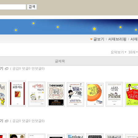
글보기
ｌ
서재브리핑
ｌ
서재
요약보기
10개
글제목
하기
(
공감0 댓글0 먼댓글0)
되기
(
공감0 댓글0 먼댓글0)