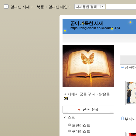
알라딘 서재
ｌ
북플
ｌ
알라딘 메인
ｌ
서재통합 검색
꿈이 가득한 서재
https://blog.aladin.co.kr/vmct6174
성공
서재에서 꿈을 꾸다. -
맑은물
리스트
부자
보관리스트
구매리스트