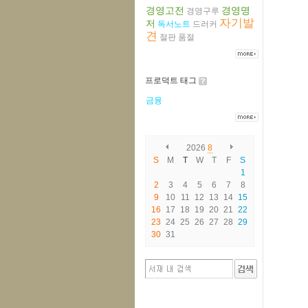
경영고전
경영명
경영구루
자기발
저
독서노트
드러커
견
절판
품절
프로덕트 태그
금융
2026
8
S
M
T
W
T
F
S
1
2
3
4
5
6
7
8
9
10
11
12
13
14
15
16
17
18
19
20
21
22
23
24
25
26
27
28
29
30
31