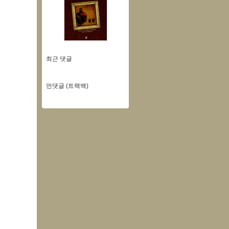
최근 댓글
먼댓글 (트랙백)