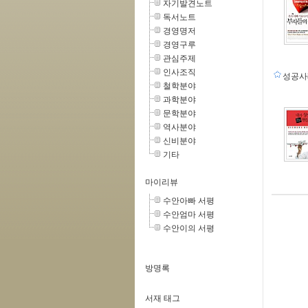
자기발견노트
독서노트
경영명저
경영구루
관심주제
인사조직
성공
철학분야
과학분야
문학분야
역사분야
신비분야
기타
마이리뷰
수안아빠 서평
수안엄마 서평
수안이의 서평
방명록
서재 태그