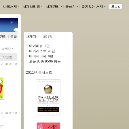
나의서재
ｌ
서재브리핑
ｌ
서재관리
ｌ
글쓰기
ｌ
즐겨찾는 서재
ｌ
관리
ｌ
북플
서재지수
: 1691점
마이리뷰:
편
7
날짜순
마이리스트:
편
40
마이페이퍼:
편
0
작성일
오늘 8, 총 9506 방문
2010-08-08
2011년 독서노트
2010-08-08