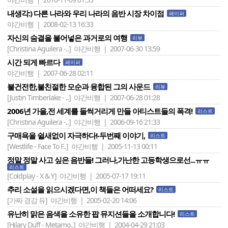
내생각:) 다른 나라와 우리 나라의 음반 시장 차이점
페이퍼
야간비행 | 2008-02-13 16:33
자신의 숨결을 불어넣은 과거로의 여행
리뷰
[Christina Aguilera -..]
야간비행 | 2007-06-30 13:59
시간 되게 빠르다
페이퍼
야간비행 | 2007-06-28 02:11
불건전한,불친절한 모순과 융합된 그의 사운드
리뷰
[Justin Timberlake - ..]
야간비행 | 2007-06-28 01:28
2006년 가을,전 세계를 들썩거리게 만들 아티스트들의 폭격!
리스트
[Christina Aguilera -..]
야간비행 | 2006-09-16 21:33
구매욕을 쉴새없이 자극하다!-두번째 이야기,
리스트
[Westlife - Face To F..]
야간비행 | 2005-11-13 00:11
정말 정말 사고 싶은 음반들! 그러나,가난한 고등학생으로선...ㅠㅠ
리스트
[Coldplay - X & Y]
야간비행 | 2005-07-17 19:11
추리 소설을 읽으시겠다면,이 책들은 어떠세요?
리스트
[가짜 경감 듀]
야간비행 | 2005-02-20 14:06
유난히 맑은 음색을 소유한 팝 뮤지션들을 소개합니다!
리스트
[Hilary Duff - Metamo..]
야간비행 | 2004-04-29 21:03