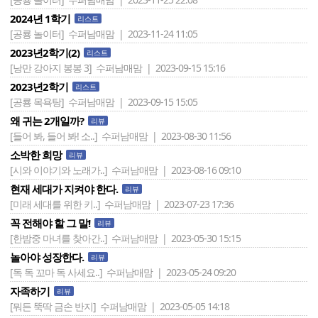
2024년 1학기
리스트
[공룡 놀이터]
수퍼남매맘 | 2023-11-24 11:05
2023년2학기(2)
리스트
[낭만 강아지 봉봉 3]
수퍼남매맘 | 2023-09-15 15:16
2023년2학기
리스트
[공룡 목욕탕]
수퍼남매맘 | 2023-09-15 15:05
왜 귀는 2개일까?
리뷰
[들어 봐, 들어 봐! 소..]
수퍼남매맘 | 2023-08-30 11:56
소박한 희망
리뷰
[시와 이야기와 노래가..]
수퍼남매맘 | 2023-08-16 09:10
현재 세대가 지켜야 한다.
리뷰
[미래 세대를 위한 키..]
수퍼남매맘 | 2023-07-23 17:36
꼭 전해야 할 그 말!
리뷰
[한밤중 마녀를 찾아간..]
수퍼남매맘 | 2023-05-30 15:15
놀아야 성장한다.
리뷰
[독 독 꼬마 독 사세요..]
수퍼남매맘 | 2023-05-24 09:20
자족하기
리뷰
[뭐든 뚝딱 금손 반지]
수퍼남매맘 | 2023-05-05 14:18