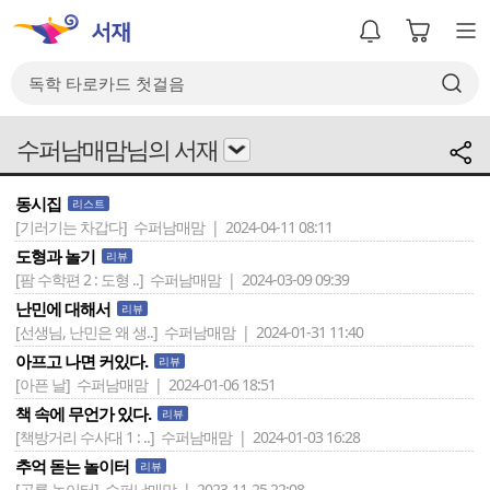
수퍼남매맘님의 서재
동시집
리스트
[기러기는 차갑다]
수퍼남매맘 | 2024-04-11 08:11
도형과 놀기
리뷰
[팜 수학편 2 : 도형 ..]
수퍼남매맘 | 2024-03-09 09:39
난민에 대해서
리뷰
[선생님, 난민은 왜 생..]
수퍼남매맘 | 2024-01-31 11:40
아프고 나면 커있다.
리뷰
[아픈 날]
수퍼남매맘 | 2024-01-06 18:51
책 속에 무언가 있다.
리뷰
[책방거리 수사대 1 : ..]
수퍼남매맘 | 2024-01-03 16:28
추억 돋는 놀이터
리뷰
[공룡 놀이터]
수퍼남매맘 | 2023-11-25 22:08