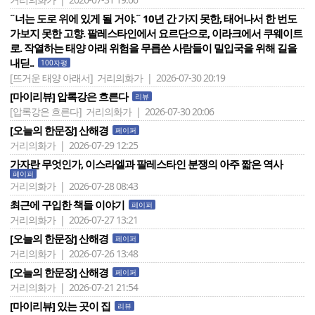
˝너는 도로 위에 있게 될 거야.˝ 10년 간 가지 못한, 태어나서 한 번도
가보지 못한 고향. 팔레스타인에서 요르단으로, 이라크에서 쿠웨이트
로. 작열하는 태양 아래 위험을 무릅쓴 사람들이 밀입국을 위해 길을
내딛..
100자평
[뜨거운 태양 아래서]
거리의화가 | 2026-07-30 20:19
[마이리뷰] 압록강은 흐른다
리뷰
[압록강은 흐른다]
거리의화가 | 2026-07-30 20:06
[오늘의 한문장] 산해경
페이퍼
거리의화가 | 2026-07-29 12:25
가자란 무엇인가, 이스라엘과 팔레스타인 분쟁의 아주 짧은 역사
페이퍼
거리의화가 | 2026-07-28 08:43
최근에 구입한 책들 이야기
페이퍼
거리의화가 | 2026-07-27 13:21
[오늘의 한문장] 산해경
페이퍼
거리의화가 | 2026-07-26 13:48
[오늘의 한문장] 산해경
페이퍼
거리의화가 | 2026-07-21 21:54
[마이리뷰] 있는 곳이 집
리뷰