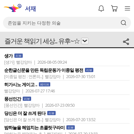
즐거운 책읽기 세상.. 유후~☆
생가
리뷰
[생가]
빨강앙마 | 2026-08-05 09:24
순한글신문을 만든 독립운동가 이종일 평전
리뷰
[이종일 평전 : 언론의..]
빨강앙마 | 2026-07-30 15:01
히가시노 게이고 ..
페이퍼
빨강앙마 | 2026-07-27 17:46
풍선인간
리뷰
[풍선인간]
빨강앙마 | 2026-07-23 09:50
당신은 더 잘 쓰게 된다
리뷰
[당신은 더 잘 쓰게 된..]
빨강앙마 | 2026-07-20 13:52
밤하늘을 헤엄치는 초콜릿구라미
리뷰
[밤하늘을 헤엄치는 초..]
빨강앙마 | 2026-07-20 13:33