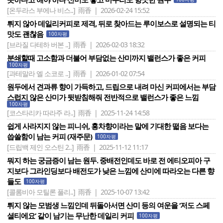
[온두라스 부에나 비스..]
雨香 | 2026-02-24 15:52
튀지 않아 데일리커피로 제격, 뒤로 찾아드는 루이보스로 설명되는 티
맛도 괜찮음
100자평
[브라질 다테하 버본 ..]
雨香 | 2026-02-03 18:32
분쇄할때 고소함과 더불어 부담없는 산미까지 밸런스가 좋은 커피
100자평
[과테말라 엘 소코로 ..]
雨香 | 2026-01-02 07:54
원두에서 견과류 향이 가득하고, 드립으로 내려 마신 커피에서는 부담
스럽지 않은 산미가 뒷받침해줘 전반적으로 밸런스가 좋은 느낌
100자평
[코스타리카 따라주 라..]
雨香 | 2025-11-24 14:58
쉽게 사라지지 않는 피니쉬, 홍차향이라는 말에 기대한 떫음 보다는
씁쓸함이 남는 커피 (재주문)
100자평
[드립백 제인 오스틴 2..]
雨香 | 2025-11-12 11:17
뭐지 하는 궁금증이 남는 원두. 중배전인데도 바로 전 에티오피아 구
지보다 그라인딩보다 배전도가 낮은 느낌에 산미에 따라오는 다른 향
들도
100자평
[콜롬비아 모틸론 풀리..]
雨香 | 2025-10-07 13:42
튀지 않는 모범생 느낌인데 뒤돌아서면 산미 등의 여운을 ‘저도 스페
셜티에요’ 같이 남기는 무난한 데일리 커피
100자평