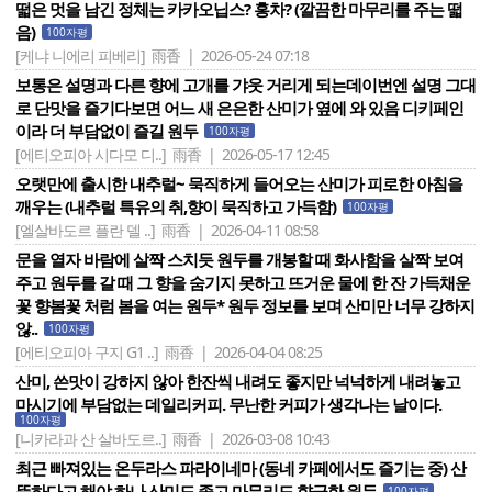
떫은 멋을 남긴 정체는 카카오닙스? 홍차? (깔끔한 마무리를 주는 떫
음)
100자평
[케냐 니에리 피베리]
雨香 | 2026-05-24 07:18
보통은 설명과 다른 향에 고개를 갸웃 거리게 되는데이번엔 설명 그대
로 단맛을 즐기다보면 어느 새 은은한 산미가 옆에 와 있음 디키페인
이라 더 부담없이 즐길 원두
100자평
[에티오피아 시다모 디..]
雨香 | 2026-05-17 12:45
오랫만에 출시한 내추럴~ 묵직하게 들어오는 산미가 피로한 아침을
깨우는 (내추럴 특유의 취,향이 묵직하고 가득함)
100자평
[엘살바도르 플란 델 ..]
雨香 | 2026-04-11 08:58
문을 열자 바람에 살짝 스치듯 원두를 개봉할 때 화사함을 살짝 보여
주고 원두를 갈 때 그 향을 숨기지 못하고 뜨거운 물에 한 잔 가득채운
꽃 향봄꽃 처럼 봄을 여는 원두* 원두 정보를 보며 산미만 너무 강하지
않..
100자평
[에티오피아 구지 G1 ..]
雨香 | 2026-04-04 08:25
산미, 쓴맛이 강하지 않아 한잔씩 내려도 좋지만 넉넉하게 내려놓고
마시기에 부담없는 데일리커피. 무난한 커피가 생각나는 날이다.
100자평
[니카라과 산 살바도르..]
雨香 | 2026-03-08 10:43
최근 빠져있는 온두라스 파라이네마 (동네 카페에서도 즐기는 중) 산
뜻하다고 해야 하나 산미도 좋고 마무리도 향긋한 원두
100자평