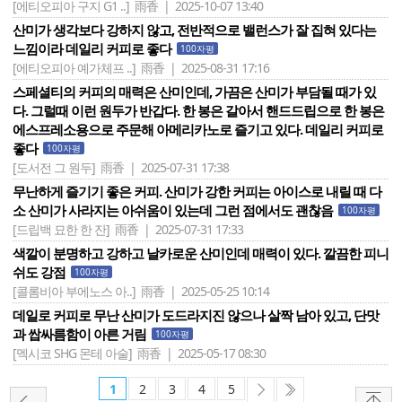
[에티오피아 구지 G1 ..]
雨香 | 2025-10-07 13:40
산미가 생각보다 강하지 않고, 전반적으로 밸런스가 잘 집혀 있다는
느낌이라 데일리 커피로 좋다
100자평
[에티오피아 예가체프 ..]
雨香 | 2025-08-31 17:16
스페셜티의 커피의 매력은 산미인데, 가끔은 산미가 부담될 때가 있
다. 그럴때 이런 원두가 반갑다. 한 봉은 갈아서 핸드드립으로 한 봉은
에스프레소용으로 주문해 아메리카노로 즐기고 있다. 데일리 커피로
좋다
100자평
[도서전 그 원두]
雨香 | 2025-07-31 17:38
무난하게 즐기기 좋은 커피. 산미가 강한 커피는 아이스로 내릴 때 다
소 산미가 사라지는 아쉬움이 있는데 그런 점에서도 괜찮음
100자평
[드립백 묘한 한 잔]
雨香 | 2025-07-31 17:33
색깔이 분명하고 강하고 날카로운 산미인데 매력이 있다. 깔끔한 피니
쉬도 강점
100자평
[콜롬비아 부에노스 아..]
雨香 | 2025-05-25 10:14
데일로 커피로 무난 산미가 도드라지진 않으나 살짝 남아 있고, 단맛
과 쌉싸름함이 아른 거림
100자평
[멕시코 SHG 몬테 아술]
雨香 | 2025-05-17 08:30
1
2
3
4
5