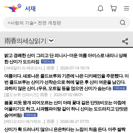
雨香의세상읽기
밝고 경쾌한 산미 그리고 단 피니시~더운 여름 아이스로 내리니 상쾌
한 산미가 도드라짐
100자평
[과테말라 라 에르모사..]
雨香 | 2026-07-14 16:19
여름이다. 새로나온 콜드브루와 기존에 나온 디카페인을 주문했다. 이
번 콜드브루는 산미가 선착순으로 혀에 닿은 후 산미 여운을 남긴다.
과하지 않은 산미. (우유, 오트밀 등을 얹으면 산미가 숨는다)
100자평
[콜드브루 선라이즈]
雨香 | 2026-07-02 08:05
봄꽃 피듯 뭉개 피어오르는 산미 아래 꽃대 같은 단맛(비오는 아침에
어울리기도 하고, 사과쨈파이랑 같이 하니 산미는 도드라지고 단맛은
숨어버림)
100자평
[에티오피아 예가체프 ..]
雨香 | 2026-06-21 07:55
산미가 확 드러나지 않으니 은은하다는 느낌이 처음 든다. 아주 쌀짝