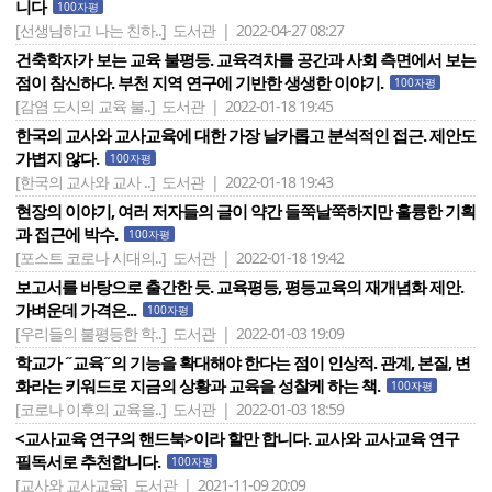
니다
100자평
[선생님하고 나는 친하..]
도서관 | 2022-04-27 08:27
건축학자가 보는 교육 불평등. 교육격차를 공간과 사회 측면에서 보는
점이 참신하다. 부천 지역 연구에 기반한 생생한 이야기.
100자평
[감염 도시의 교육 불..]
도서관 | 2022-01-18 19:45
한국의 교사와 교사교육에 대한 가장 날카롭고 분석적인 접근. 제안도
가볍지 않다.
100자평
[한국의 교사와 교사 ..]
도서관 | 2022-01-18 19:43
현장의 이야기, 여러 저자들의 글이 약간 들쭉날쭉하지만 훌륭한 기획
과 접근에 박수.
100자평
[포스트 코로나 시대의..]
도서관 | 2022-01-18 19:42
보고서를 바탕으로 출간한 듯. 교육평등, 평등교육의 재개념화 제안.
가벼운데 가격은...
100자평
[우리들의 불평등한 학..]
도서관 | 2022-01-03 19:09
학교가 ˝교육˝의 기능을 확대해야 한다는 점이 인상적. 관계, 본질, 변
화라는 키워드로 지금의 상황과 교육을 성찰케 하는 책.
100자평
[코로나 이후의 교육을..]
도서관 | 2022-01-03 18:59
<교사교육 연구의 핸드북>이라 할만 합니다. 교사와 교사교육 연구
필독서로 추천합니다.
100자평
[교사와 교사교육]
도서관 | 2021-11-09 20:09