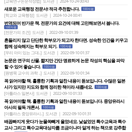
[교육연구논문작성법]
도서관 | 2024-10-24 00:43
새로운 교육행정 전문서! 적극 추천합니다.
100자평
[학교와 교육행정]
도서관 | 2024-10-24 00:41
번역되어 반가운 책. 전문가의 요건에 대해 고민해보면서 봅니다.
100자평
[전문가의 조건]
도서관 | 2022-09-10 01:39
흔들리지 않고 단단한 학부모가 되고자 한다면. 성숙한 인간을 키우고
함께 성숙해지는 학부모 되기.
100자평
[우리 아이 있는 그대..]
도서관 | 2022-09-10 01:37
논문은 연구의 산물. 짧지만 간단 명료하게 논문 작성의 핵심을 파악
할 수 있어 좋습니다.
100자평
[원병묵 교수의 과학 ..]
도서관 | 2022-09-10 01:34
꼭 읽어야할 책. 훌륭한 기획과 알찬 내용이 돋보입니다. 수많은 일본
사가 있지만 지도와 함께 정리한 책이라 새롭네요.
100자평
[아틀라스 일본사]
도서관 | 2022-09-10 01:33
꼭 읽어야할 책. 훌륭한 기획과 알찬 내용이 돋보입니다. 중앙유라시
아사의 필독 개론서.
100자평
[아틀라스 중앙유라시..]
도서관 | 2022-09-10 01:31
배꼽빠지게 웃다가 눈물쏙빼게 울었네요. 낯설었던 특수교육과 특수
교사 그리고 특수교육대상자릂 조금이나마 알게 하는 책으로 강추합